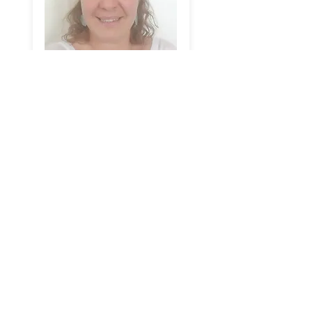
Dr. Kupper M.S.
Pédiatre
Mercredi et vendredi
Matin (Me.) et après-midi
& soir (Ve.)
Voir profil & rdv