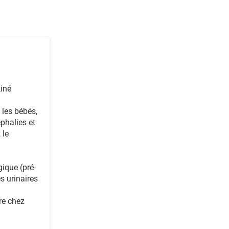
kiné
les bébés,
phalies et
 le
ique (pré-
s urinaires
re chez