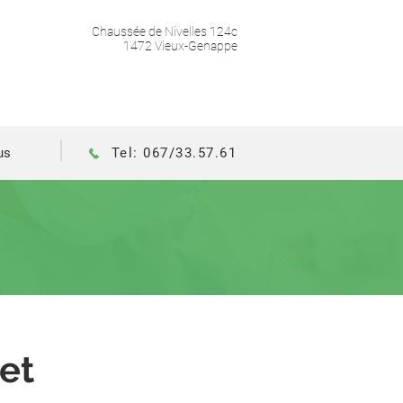
Chaussée de Nivelles 124c
1472 Vieux-Genappe
us
Tel: 067/33.57.61
et