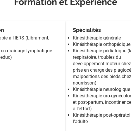
Formation et Expérience
on
Spécialités
apie à HERS (Libramont,
​Kinésithérapie générale
Kinésithérapie orthopédique
 en drainage lymphatique
Kinésithérapie pédiatrique (
leduc)
respiratoire, troubles du
développement moteur chez 
prise en charge des plagiocé
malpositions des pieds chez
nourrisson)
Kinésithérapie neurologique
Kinésithérapie uro-gynécolog
et post-partum, incontinence
à l’effort)
Kinésithérapie post-opératoi
l’adulte